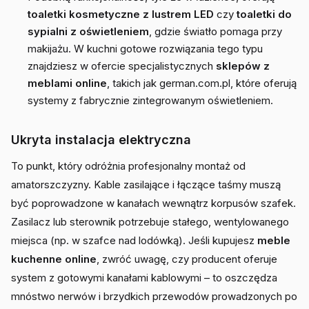
toaletki kosmetyczne z lustrem LED
czy
toaletki do
sypialni z oświetleniem
, gdzie światło pomaga przy
makijażu. W kuchni gotowe rozwiązania tego typu
znajdziesz w ofercie specjalistycznych
sklepów z
meblami online
, takich jak german.com.pl, które oferują
systemy z fabrycznie zintegrowanym oświetleniem.
Ukryta instalacja elektryczna
To punkt, który odróżnia profesjonalny montaż od
amatorszczyzny. Kable zasilające i łączące taśmy muszą
być poprowadzone w kanałach wewnątrz korpusów szafek.
Zasilacz lub sterownik potrzebuje stałego, wentylowanego
miejsca (np. w szafce nad lodówką). Jeśli kupujesz
meble
kuchenne online
, zwróć uwagę, czy producent oferuje
system z gotowymi kanałami kablowymi – to oszczędza
mnóstwo nerwów i brzydkich przewodów prowadzonych po