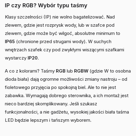
IP czy RGB? Wybór typu taśmy
Klasy szczelności (IP) nie wolno bagatelizować. Nad
zlewem, gdzie jest rozprysk wody, lub w szafce pod
zlewem, gdzie może być wilgoć, absolutne minimum to
IP65
(chronione przed strugami wody). W suchych
wnętrzach szafek czy pod zwykłymi wiszącymi szafkami
wystarczy
IP20
.
A co z kolorami? Taśmy
RGB
lub
RGBW
(gdzie W to osobna
dioda biała) dają ogromne możliwości zmiany nastroju – od
fioletowego przyjęcia po spokojną biel. Ale to nie jest
zabawka. Wymagają dobrego sterownika, a ich montaż jest
nieco bardziej skomplikowany. Jeśli szukasz
funkcjonalności, a nie gadżetu, wysokiej jakości biała taśma
LED będzie lepszym i tańszym wyborem.